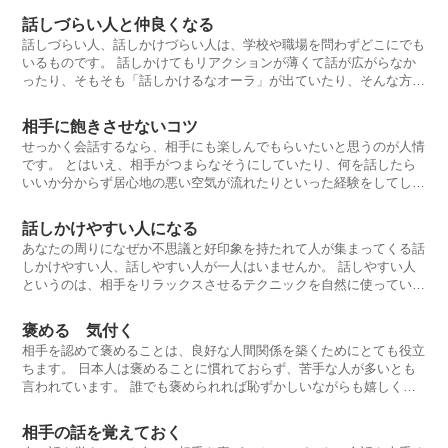
話しづらい人と仲良くなる
話しづらい人、話しかけづらい人は、学校や職場を問わずどこにでも
いるものです。 話しかけてもリアクションが薄くて話が広がらなか
ったり、そもそも「話しかけるなオーラ」が出ていたり、そんな方と
話すときは特
相手に飽きさせないコツ
せっかく会話するなら、相手にも楽しんでもらいたいと思うのが人情
です。 とはいえ、相手がつまらなそうにしていたり、何を話したら
いいか分からず居心地の悪い空気が流れたりといった経験をしてしま
うと、話すこ
話しかけやすい人になる
あなたの周りになぜか不思議と好印象を持たれて人が集まってくる話
しかけやすい人、話しやすい人が一人はいませんか。 話しやすい人
というのは、相手をリラックスさせるテクニックを自然に使っていま
す。 話し
褒める 気付く
相手を認めて褒めることは、良好な人間関係を築くためにとても役立
ちます。 日本人は褒めることに慣れておらず、苦手な人が多いとも
言われています。 誰でも褒められれば恥ずかしいながらも嬉しくな
るものです
相手の話を覚えておく