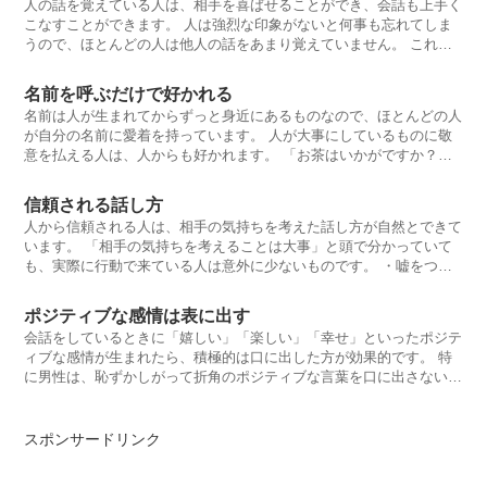
人の話を覚えている人は、相手を喜ばせることができ、会話も上手く
こなすことができます。 人は強烈な印象がないと何事も忘れてしま
うので、ほとんどの人は他人の話をあまり覚えていません。 これを
逆手に取っ
名前を呼ぶだけで好かれる
名前は人が生まれてからずっと身近にあるものなので、ほとんどの人
が自分の名前に愛着を持っています。 人が大事にしているものに敬
意を払える人は、人からも好かれます。 「お茶はいかがですか？」
よりも「山
信頼される話し方
人から信頼される人は、相手の気持ちを考えた話し方が自然とできて
います。 「相手の気持ちを考えることは大事」と頭で分かっていて
も、実際に行動で来ている人は意外に少ないものです。 ・嘘をつか
な
ポジティブな感情は表に出す
会話をしているときに「嬉しい」「楽しい」「幸せ」といったポジテ
ィブな感情が生まれたら、積極的は口に出した方が効果的です。 特
に男性は、恥ずかしがって折角のポジティブな言葉を口に出さない人
が多いですが
スポンサードリンク