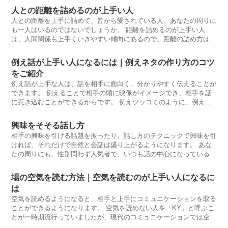
人との距離を詰めるのが上手い人
人との距離を上手に詰めて、皆から愛されている人、あなたの周りに
も一人はいるのではないでしょうか。 距離を詰めるのが上手い人
は、人間関係も上手くいきやすい傾向にあるので、距離の詰め方は是
非とも身につけ
例え話が上手い人になるには｜例えネタの作り方のコツ
をご紹介
例え話が上手な人は、話を相手に面白く、分かりやすく伝えることが
できます。 例えることで相手の頭に映像がイメージでき、相手を話
に惹き込むことができるからです。 例えツッコミのように、例え話
は笑いのネ
興味をそそる話し方
相手の興味を引ける話題を振ったり、話し方のテクニックで興味を引
ければ、それだけで自然と会話は盛り上がるようになります。 あな
たの周りにも、性別問わず人気者で、いつも話の中心になっているよ
うな人が一人
場の空気を読む方法｜空気を読むのが上手い人になるに
は
空気を読めるようになると、相手と上手にコミュニケーションを取る
ことができるようになります。 空気を読めない人を「KY」と呼ぶこ
とが一時期流行っていましたが、現代のコミュニケーションでは空気
を読み取る