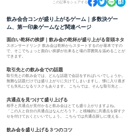
この記事をシェアする
飲み会合コンが盛り上がるゲーム｜多数決ゲー
ム、第一印象ゲームなど関連ページ
面白い乾杯の挨拶｜飲み会の乾杯が盛り上がる音頭ネタ
スポンサードリンク 飲み会は乾杯からスタートするのが基本ですの
で、そこでちょっと面白い挨拶が出来ると場の雰囲気を温めることが
できます。
取引先との飲み会での話題
取引先との飲み会では、どんな話題で会話をすればいいでしょうか。
無難な話題だけでは盛り上がりに欠けてしまいますし、懐に入り過ぎ
ても失礼になるリスクもあります。 こちらでは、そんな取引先との
飲み会、
共通点を見つけて盛り上げる
相手と共通点が見付かると飲み会はとても盛り上がりますよね。
「この人と自分の共通点はなんだろう？」と積極的に共通点を探すク
セを付けておくといいでしょう。 こちらでは共通点探しに使えるネ
タをご紹介し
飲み会を盛り上げる３つのコツ