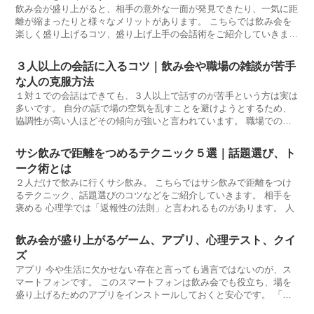
飲み会が盛り上がると、相手の意外な一面が発見できたり、一気に距
離が縮まったりと様々なメリットがあります。 こちらでは飲み会を
楽しく盛り上げるコツ、盛り上げ上手の会話術をご紹介していきま
す。 飲
３人以上の会話に入るコツ｜飲み会や職場の雑談が苦手
な人の克服方法
１対１での会話はできても、３人以上で話すのが苦手という方は実は
多いです。 自分の話で場の空気を乱すことを避けようとするため、
協調性が高い人ほどその傾向が強いと言われています。 職場での雑
談、飲み会
サシ飲みで距離をつめるテクニック５選｜話題選び、ト
ーク術とは
２人だけで飲みに行くサシ飲み。 こちらではサシ飲みで距離をつけ
るテクニック、話題選びのコツなどをご紹介していきます。 相手を
褒める 心理学では「返報性の法則」と言われるものがあります。 人
飲み会が盛り上がるゲーム、アプリ、心理テスト、クイ
ズ
アプリ 今や生活に欠かせない存在と言っても過言ではないのが、ス
マートフォンです。 このスマートフォンは飲み会でも役立ち、場を
盛り上げるためのアプリをインストールしておくと安心です。 「む
ちゃ