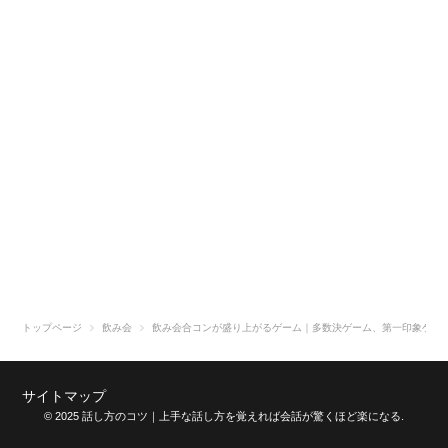
トップページ
飲み会
飲み会合コンが盛り上がるゲーム｜多数決ゲーム、第一印象ゲー
サイトマップ
© 2025 話し方のコツ｜上手な話し方を覚えれば会話が驚くほど楽になる.