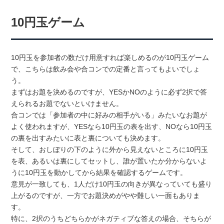
10円玉ゲーム
10円玉を参加者の数だけ用意すれば楽しめるのが10円玉ゲーム
で、こちらは飲み会や合コンでの定番と言ってもよいでしょ
う。
まずはお題を決めるのですが、YESかNOのように必ず2択で答
えられるお題でないといけません。
合コンでは「参加者の中に好みの相手がいる」みたいなお題が
よく使われますが、YESなら10円玉の表を出す、NOなら10円玉
の裏を出すみたいに表と裏についても決めます。
そして、おしぼりの下のように外から見えないところに10円玉
を表、あるいは裏にしてセットし、誰が置いたか分からないよ
うに10円玉を動かしてから結果を確認するゲームです。
意見が一致しても、1人だけ10円玉の向きが異なっていても盛り
上がるのですが、一方でお題決めがやや難しい一面もありま
す。
特に、2択のうちどちらかがネガティブな答えの場合、そちらが