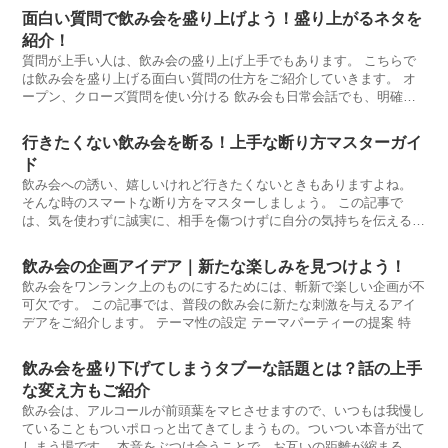
面白い質問で飲み会を盛り上げよう！盛り上がるネタを
紹介！
質問が上手い人は、飲み会の盛り上げ上手でもあります。 こちらで
は飲み会を盛り上げる面白い質問の仕方をご紹介していきます。 オ
ープン、クローズ質問を使い分ける 飲み会も日常会話でも、明確な
正解
行きたくない飲み会を断る！上手な断り方マスターガイ
ド
飲み会への誘い、嬉しいけれど行きたくないときもありますよね。
そんな時のスマートな断り方をマスターしましょう。 この記事で
は、気を使わずに誠実に、相手を傷つけずに自分の気持ちを伝える方
法をご紹介し
飲み会の企画アイデア｜新たな楽しみを見つけよう！
飲み会をワンランク上のものにするためには、斬新で楽しい企画が不
可欠です。 この記事では、普段の飲み会に新たな刺激を与えるアイ
デアをご紹介します。 テーマ性の設定 テーマパーティーの提案 特
飲み会を盛り下げてしまうタブーな話題とは？話の上手
な変え方もご紹介
飲み会は、アルコールが前頭葉をマヒさせますので、いつもは我慢し
ていることもついポロっと出てきてしまうもの。ついつい本音が出て
しまう場です。 本音をぶつけ合うことで、お互いの距離が縮まるこ