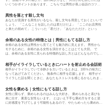
いくつかポイントがあります。 こちらでは男性が喜ぶ会話のコツを
ご紹介してい
異性を落とす殺し文句
あなたが意識する異性がいるなら、殺し文句を用意しておくといいで
しょう。 「こんなことを話したのは君だけだよ」 「ここのお店男性
と来たの初めて」 こういった「君だけ」「あなたただけ」といっ
余裕のある女性の特徴とは｜男性にもてる話し方
余裕のある女性は男性から見てとても魅力的に見えます。 男性から
モテるために、余裕のある女性を演出することはとても大切。 で
は、余裕のある女性に見られる特徴的な話し方とはどんなものでしょ
うか。
相手がイライラしているときにハートを射止める会話術
相手がイライラしていて冷静さを欠いているときは、100％の味方に
なってあげてみてください。 無条件に相手を応援します。 相手がイ
ライラした話を聞くときに、あなたもストレスを感じるかもしれませ
ん
女性を褒める｜女性にもてる話し方
女性に限らず、褒められるのはみんな大好き。 褒められると喜びを
表に出す、素直な女性もいます。 とはいえ下手な褒め方をすると逆
に好感度を下げてしまう可能性もあるので、やたらめったら褒めれば
良いと言う