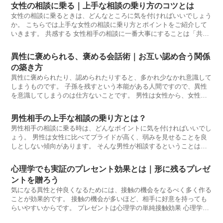
女性の相談に乗る｜上手な相談の乗り方のコツとは
女性の相談に乗るときは、どんなところに気を付ければいいでしょう
か。 こちらでは上手な女性の相談に乗り方とポイントをご紹介して
いきます。 共感する 女性相手の相談に一番大事にすることは「共
感」
異性に褒められる、褒める会話術｜お互い認め合う関係
の築き方
異性に褒められたり、認められたりすると、多かれ少なかれ意識して
しまうものです。 子孫を残すという本能がある人間ですので、異性
を意識してしまうのは仕方ないことです。 男性は女性から、女性は
男性か
男性相手の上手な相談の乗り方とは？
男性相手の相談に乗る時は、どんなポイントに気を付ければいいでし
ょう。 男性は女性に比べてプライドが高く、弱みを見せることを良
しとしない傾向があります。 そんな男性が相談するということは、
プライドを
心理学でも実証のプレセント効果とは｜形に残るプレゼ
ントを贈ろう
気になる異性と仲良くなるためには、接触の機会をなるべく多く作る
ことが効果的です。 接触の機会が多いほど、相手に好意を持っても
らいやすいからです。 プレゼントは心理学の単純接触効果 心理学で
も