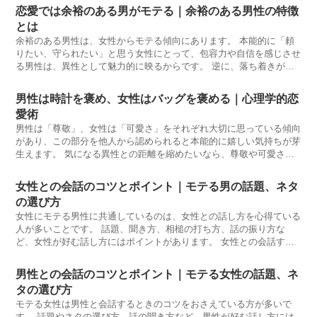
恋愛では余裕のある男がモテる｜余裕のある男性の特徴
とは
余裕のある男性は、女性からモテる傾向にあります。 本能的に「頼
りたい、守られたい」と思う女性にとって、包容力や自信を感じさせ
る男性は、異性として魅力的に映るからです。 逆に、落ち着きがな
かったり、
男性は時計を褒め、女性はバッグを褒める｜心理学的恋
愛術
男性は「尊敬」、女性は「可愛さ」をそれぞれ大切に思っている傾向
があり、この部分を他人から認められると本能的に嬉しい気持ちが芽
生えます。 気になる異性との距離を縮めたいなら、尊敬や可愛さを
認めるのが効
女性との会話のコツとポイント｜モテる男の話題、ネタ
の選び方
女性にモテる男性に共通しているのは、女性との話し方を心得ている
人が多いことです。 話題、聞き方、相槌の打ち方、話の振り方な
ど、女性が好む話し方にはポイントがあります。 女性との会話する
ときにどんな
男性との会話のコツとポイント｜モテる女性の話題、ネ
タの選び方
モテる女性は男性と会話するときのコツをおさえている方が多いで
す。 話題やネタの選び方、話の聞き方など、男性が好む話し方には